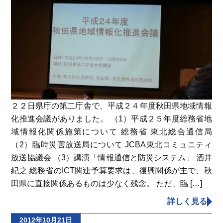
２２日県庁の第二庁舎で、平成２４年度秋田県地域情報
化推進会議がありました。 （1）平成２５年度総務省地
域情報化関係施策について 総務省 東北総合通信局
（2）臨時災害放送局について JCBA東北コミュニティ
放送協議会 （3）講演「情報通信と防災システム」 酒井
紀之 総務省のICT関連予算要求は、復興関係が主で、秋
田県に直接関係あるものは少なく残念。 ただ、臨 […]
詳しく見る
2012年10月21日