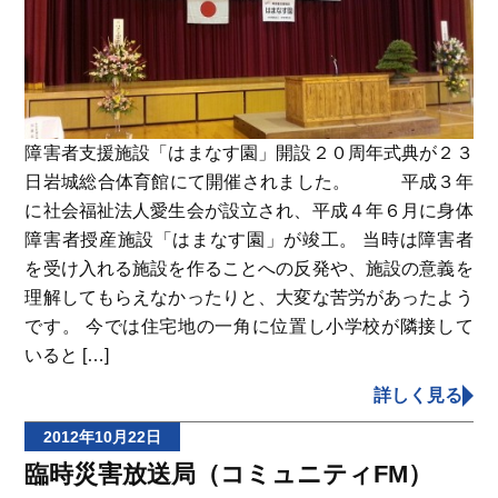
障害者支援施設「はまなす園」開設２０周年式典が２３
日岩城総合体育館にて開催されました。 平成３年
に社会福祉法人愛生会が設立され、平成４年６月に身体
障害者授産施設「はまなす園」が竣工。 当時は障害者
を受け入れる施設を作ることへの反発や、施設の意義を
理解してもらえなかったりと、大変な苦労があったよう
です。 今では住宅地の一角に位置し小学校が隣接して
いると […]
詳しく見る
2012年10月22日
臨時災害放送局（コミュニティFM）