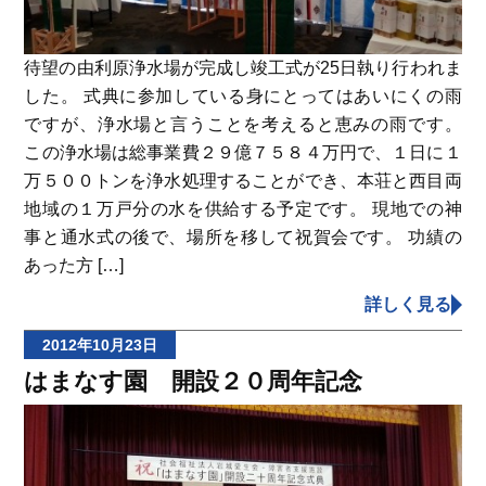
待望の由利原浄水場が完成し竣工式が25日執り行われま
した。 式典に参加している身にとってはあいにくの雨
ですが、浄水場と言うことを考えると恵みの雨です。
この浄水場は総事業費２９億７５８４万円で、１日に１
万５００トンを浄水処理することができ、本荘と西目両
地域の１万戸分の水を供給する予定です。 現地での神
事と通水式の後で、場所を移して祝賀会です。 功績の
あった方 […]
詳しく見る
2012年10月23日
はまなす園 開設２０周年記念