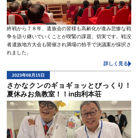
終戦から７８年、遺族会の皆様も高齢化が進み悲惨な戦
争を語り継いでいくことが喫緊の課題、切実です。戦没
者遺族地方大会も開催され満場の拍手で決議案が採択さ
れました。
詳しく見る
2023年08月15日
さかなクンのギョギョッとびっくり！
夏休みお魚教室！！in由利本荘