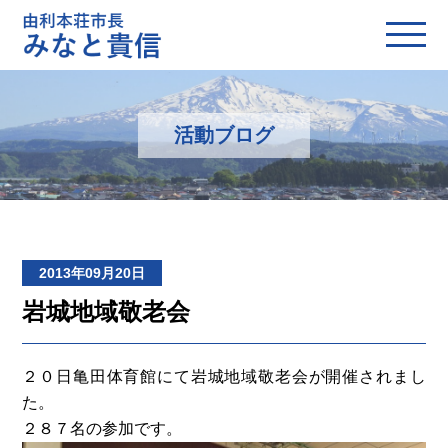
活動ブログ
2013年09月20日
岩城地域敬老会
２０日亀田体育館にて岩城地域敬老会が開催されまし
た。
２８７名の参加です。