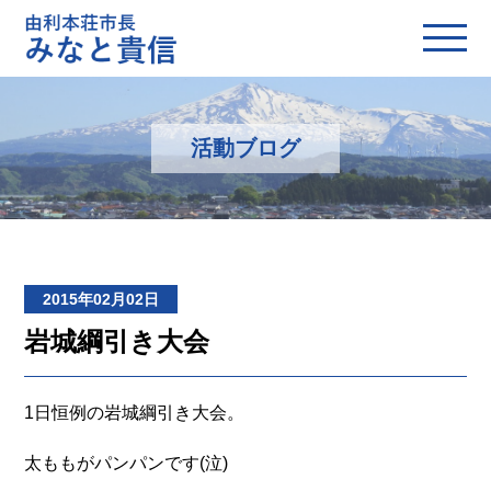
活動ブログ
2015年02月02日
岩城綱引き大会
1日恒例の岩城綱引き大会。
太ももがパンパンです(泣)