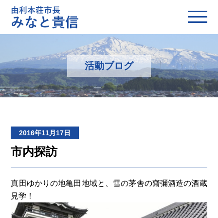
活動ブログ
2016年11月17日
市内探訪
真田ゆかりの地亀田地域と、雪の茅舎の齋彌酒造の酒蔵
見学！