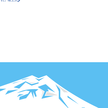
ーれ』竣工式