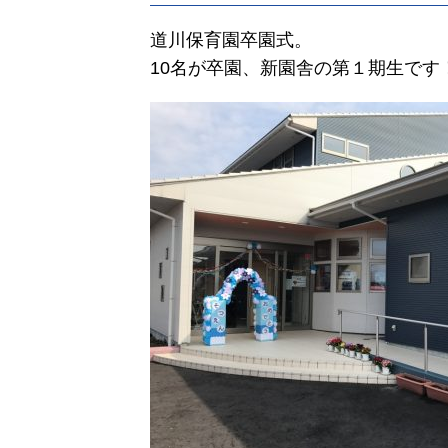
道川保育園卒園式。
10名が卒園、新園舎の第１期生です