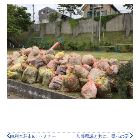
由利本荘市IoTセミナー
加藤県議と共に、県への要