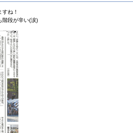
ますね！
階段が辛い(涙)