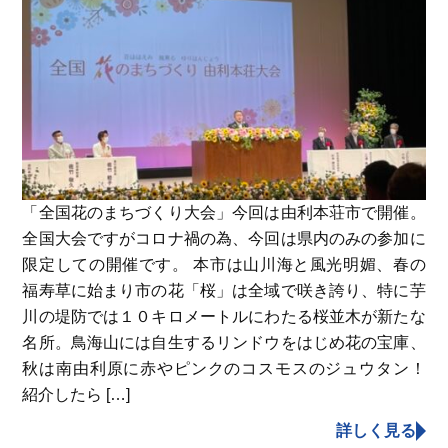
「全国花のまちづくり大会」今回は由利本荘市で開催。
全国大会ですがコロナ禍の為、今回は県内のみの参加に
限定しての開催です。 本市は山川海と風光明媚、春の
福寿草に始まり市の花「桜」は全域で咲き誇り、特に芋
川の堤防では１０キロメートルにわたる桜並木が新たな
名所。鳥海山には自生するリンドウをはじめ花の宝庫、
秋は南由利原に赤やピンクのコスモスのジュウタン！
紹介したら […]
詳しく見る