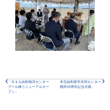
「Ｂ＆Ｇ由利海洋センター
本荘由利産学共同センター
プール棟リニューアルオー
開所20周年記念式典。
プン」