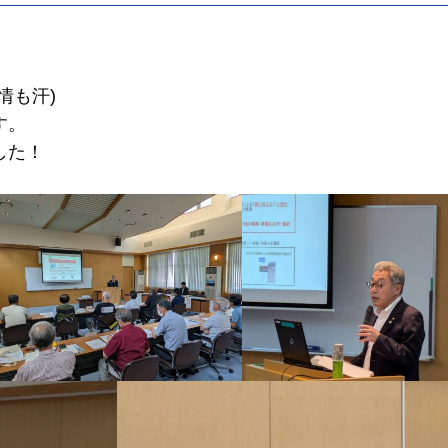
情も汗)
す。
した！